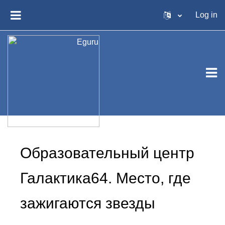
Skip to main content
Log in
SIDE PANEL
Образовательный центр
Галактика64. Место, где
зажигаются звезды